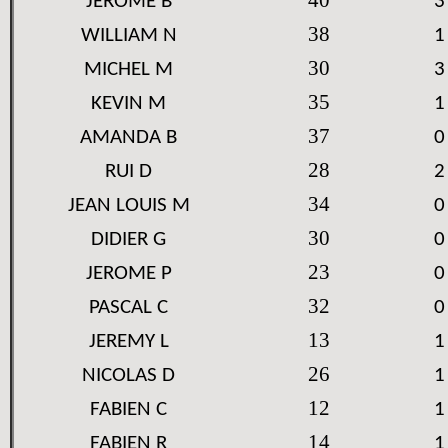
40
JEROME B
3
38
WILLIAM N
1
30
MICHEL M
3
35
KEVIN M
1
37
AMANDA B
0
28
RUI D
2
34
JEAN LOUIS M
0
30
DIDIER G
0
23
JEROME P
0
32
PASCAL C
0
13
JEREMY L
1
26
NICOLAS D
1
12
FABIEN C
1
14
FABIEN R
1