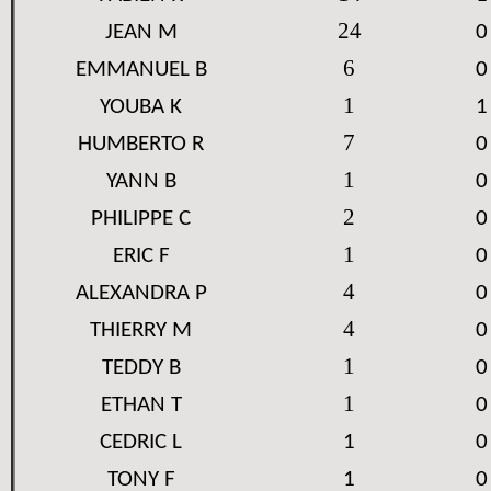
24
JEAN M
0
6
EMMANUEL B
0
1
YOUBA K
1
7
HUMBERTO R
0
1
YANN B
0
2
PHILIPPE C
0
1
ERIC F
0
4
ALEXANDRA P
0
4
THIERRY M
0
1
TEDDY B
0
1
ETHAN T
0
CEDRIC L
1
0
TONY F
1
0