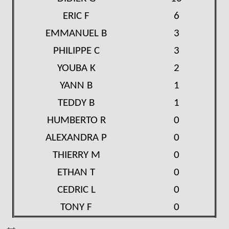
ERIC F
6
EMMANUEL B
3
PHILIPPE C
3
YOUBA K
2
YANN B
1
TEDDY B
1
HUMBERTO R
0
ALEXANDRA P
0
THIERRY M
0
ETHAN T
0
CEDRIC L
0
TONY F
0