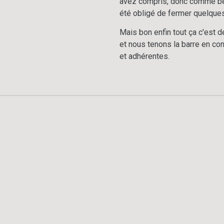
avez compris, donc comme be
été obligé de fermer quelques
Mais bon enfin tout ça c'est de
et nous tenons la barre en con
et adhérentes.