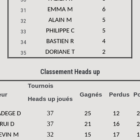
EMMA M
6
31
ALAIN M
5
32
PHILIPPE C
5
33
BASTIEN R
4
34
DORIANE T
2
35
Classement Heads up
Tournois
eur
Gagnés
Perdus
Po
Heads up joués
37
DEGE D
25
12
2
37
RUI D
21
16
2
32
EVIN M
15
17
1