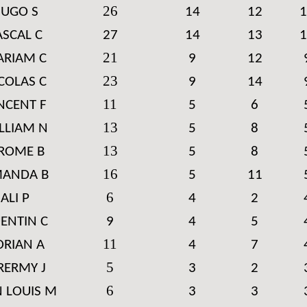
26
UGO S
14
12
1
ASCAL C
27
14
13
1
21
RIAM C
9
12
23
COLAS C
9
14
11
NCENT F
5
6
13
LLIAM N
5
8
13
EROME B
5
8
16
ANDA B
5
11
6
ALI P
4
2
ENTIN C
9
4
5
11
ORIAN A
4
7
5
RERMY J
3
2
6
N LOUIS M
3
3