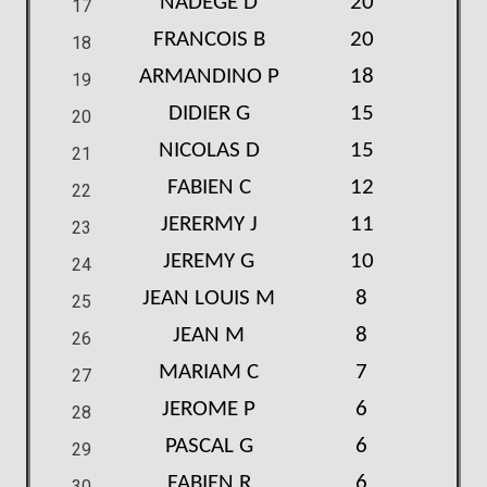
NADEGE D
20
17
FRANCOIS B
20
18
ARMANDINO P
18
19
DIDIER G
15
20
NICOLAS D
15
21
FABIEN C
12
22
JERERMY J
11
23
JEREMY G
10
24
JEAN LOUIS M
8
25
JEAN M
8
26
MARIAM C
7
27
JEROME P
6
28
PASCAL G
6
29
FABIEN R
6
30