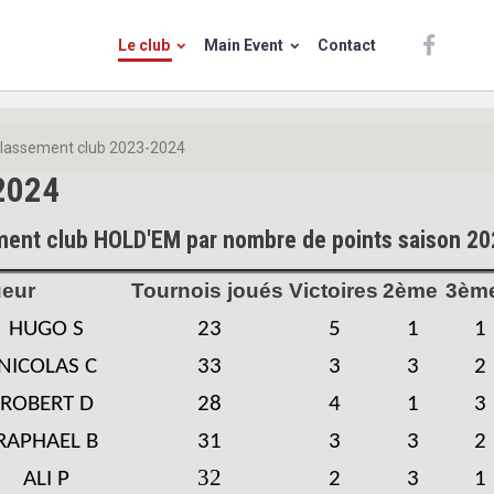
Le club
Main Event
Contact
lassement club 2023-2024
2024
ent club HOLD'EM par nombre de points saison 2
eur
Tournois joués
Victoires
2ème
3èm
HUGO S
23
5
1
1
NICOLAS C
33
3
3
2
ROBERT D
28
4
1
3
RAPHAEL B
31
3
3
2
32
ALI P
2
3
1