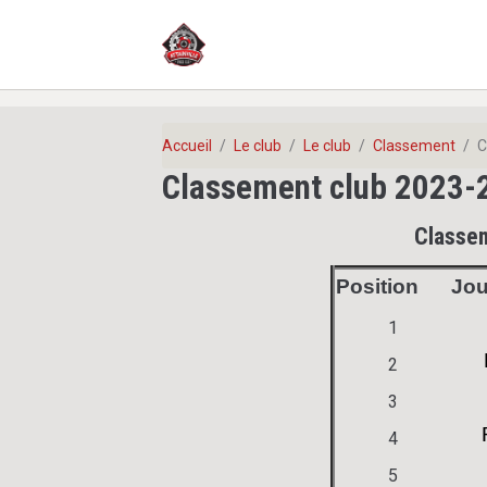
Accueil
Le club
Le club
Classement
C
Classement club 2023-
Classem
Position
Jou
1
2
3
4
5