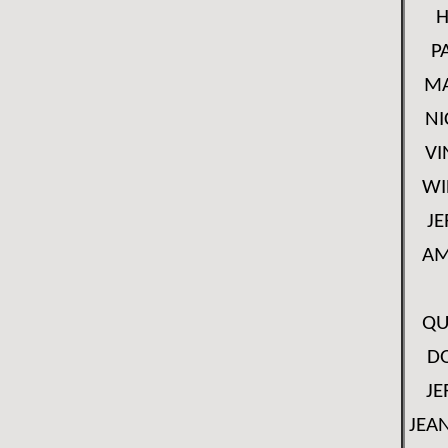
H
P
MA
NI
VI
WI
J
AM
QU
D
JE
JEA