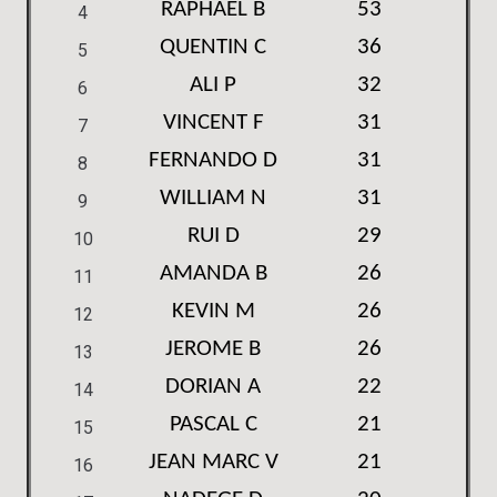
RAPHAEL B
53
4
QUENTIN C
36
5
ALI P
32
6
VINCENT F
31
7
FERNANDO D
31
8
WILLIAM N
31
9
RUI D
29
10
AMANDA B
26
11
KEVIN M
26
12
JEROME B
26
13
DORIAN A
22
14
PASCAL C
21
15
JEAN MARC V
21
16