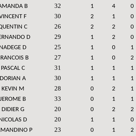
32
AMANDA B
1
4
0
30
VINCENT F
2
1
0
26
QUENTIN C
2
2
0
29
ERNANDO D
1
2
0
25
NADEGE D
1
0
1
27
FRANCOIS B
1
0
2
31
PASCAL C
1
1
1
30
DORIAN A
1
1
1
28
KEVIN M
0
2
1
33
JEROME B
0
1
1
20
DIDIER G
0
2
2
20
NICOLAS D
1
1
0
23
RMANDINO P
0
1
2