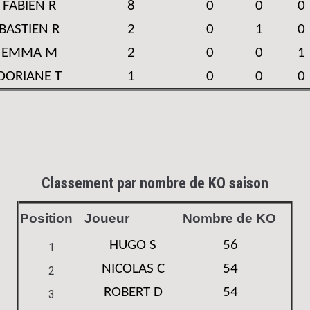
FABIEN R
8
0
0
0
BASTIEN R
2
0
1
0
EMMA M
2
0
0
1
DORIANE T
1
0
0
0
Classement par nombre de KO saison
Position
Joueur
Nombre de KO
HUGO S
56
1
NICOLAS C
54
2
ROBERT D
54
3