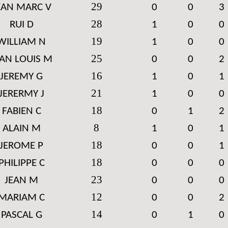
29
EAN MARC V
0
0
3
28
RUI D
1
0
0
19
WILLIAM N
1
0
0
25
EAN LOUIS M
0
0
2
16
JEREMY G
1
0
1
21
JERERMY J
1
0
0
18
FABIEN C
0
1
2
8
ALAIN M
1
0
1
18
JEROME P
0
0
1
18
PHILIPPE C
0
0
0
23
JEAN M
0
0
0
12
MARIAM C
0
0
2
14
PASCAL G
0
1
0