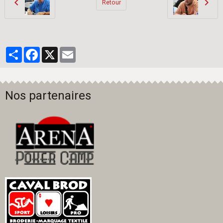
Retour
Partager
Facebook
X
Email
Nos partenaires