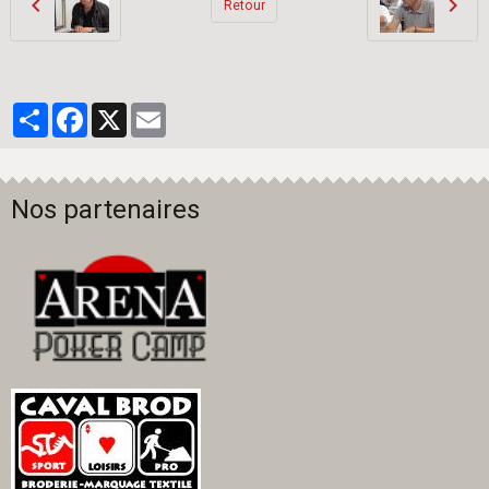
Retour
Partager
Facebook
X
Email
Nos partenaires