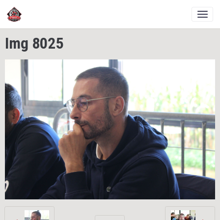
Img 8025